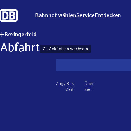
Bahnhof wählen
Service
Entdecken
Beringerfeld
Beringerfeld
Abfahrt
Zu Ankünften wechseln
Zug / Bus
Über
Zeit
Ziel