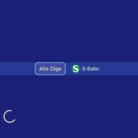
Alle Züge
S-Bahn
Wird
geladen…