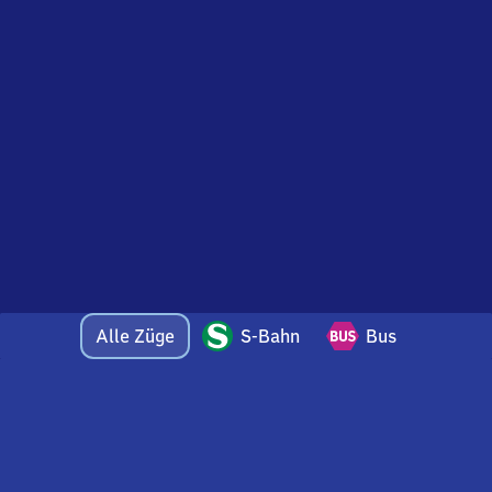
Alle Züge
S-Bahn
Bus
Bei Fragen oder Feedback zu dieser Abfahrtstafel
wenden Sie sich gerne per E-Mail an