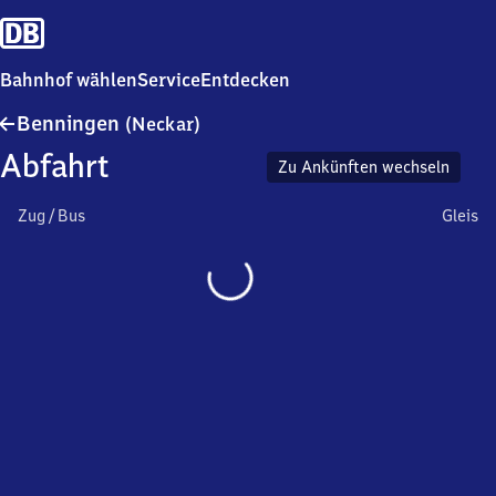
Bahnhof wählen
Service
Entdecken
Benningen
Benningen
(Neckar)
(Neckar)
Abfahrt
Zu Ankünften wechseln
Zug / Bus
Gleis
Wird
geladen…