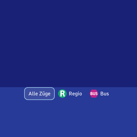
Alle Züge
Regio
Bus
Bei Fragen oder Feedback zu dieser Abfahrtstafel
wenden Sie sich gerne per E-Mail an