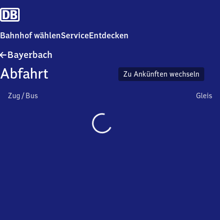
Bahnhof wählen
Service
Entdecken
Bayerbach
Bayerbach
Abfahrt
Zu Ankünften wechseln
Zug / Bus
Gleis
Wird
geladen…