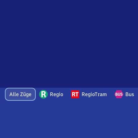
Alle Züge
Regio
RegioTram
Bus
Bei Fragen oder Feedback zu dieser Abfahrtstafel
wenden Sie sich gerne per E-Mail an