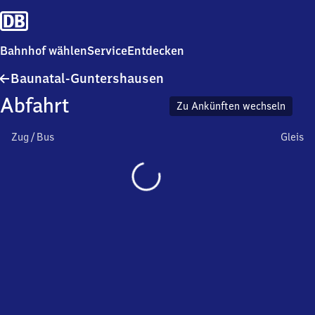
Bahnhof wählen
Service
Entdecken
Baunatal-
Baunatal-Guntershausen
Guntershausen
Abfahrt
Zu Ankünften wechseln
Zug / Bus
Gleis
Wird
geladen…