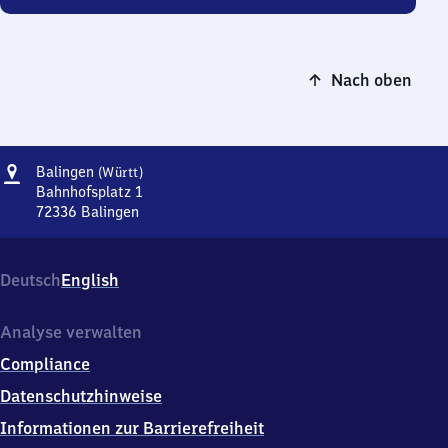
Nach oben
Adresse
Balingen
Balingen
(Württ)
(Württemberg)
Bahnhofsplatz 1
72336
Balingen
Balingen
(Württemberg),
Bahnhofsplatz
Deutsch
English
1,
7
2
Analyse verwalten
3
Compliance
3
6
Datenschutzhinweise
Balingen
Informationen zur Barrierefreiheit