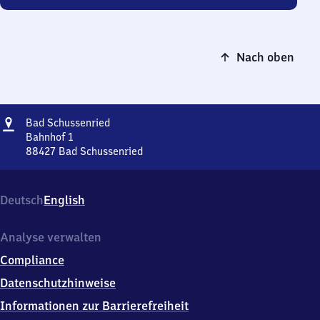
Nach oben
Adresse
Ba​
Bad Schussenried
d
Bahnhof 1
Schussenried
88427
Bad Schussenried
Ba​
d
Schussenried,
Deutsch
English
Bahnhof
1,
8
Analyse verwalten
8
Compliance
4
2
Datenschutzhinweise
7
Informationen zur Barrierefreiheit
Bad