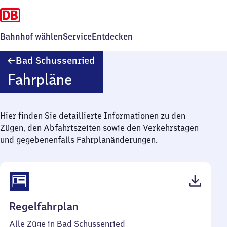
Bahnhof wählen
Service
Entdecken
Ba​
Bad Schussenried
d
Fahrpläne
Schussenried
Hier finden Sie detaillierte Informationen zu den
Zügen, den Abfahrtszeiten sowie den Verkehrstagen
und gegebenenfalls Fahrplanänderungen.
(PDF,
Regelfahrplan
45
Alle Züge in Bad Schussenried