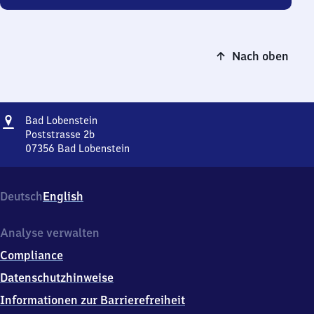
Nach oben
Adresse
Ba​
Bad Lobenstein
d
Poststrasse 2b
Lobenstein
07356
Bad Lobenstein
Ba​
d
Lobenstein,
Deutsch
English
Poststrasse
2b,
0
Analyse verwalten
7
Compliance
3
5
Datenschutzhinweise
6
Informationen zur Barrierefreiheit
Bad