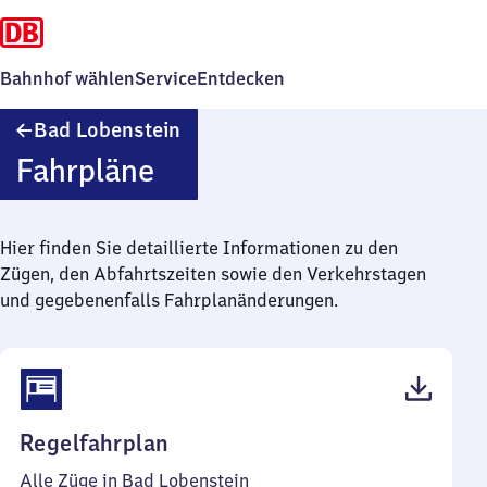
Bahnhof wählen
Service
Entdecken
Ba​
Bad Lobenstein
d
Fahrpläne
Lobenstein
Hier finden Sie detaillierte Informationen zu den
Zügen, den Abfahrtszeiten sowie den Verkehrstagen
und gegebenenfalls Fahrplanänderungen.
(PDF,
Regelfahrplan
36
Alle Züge in Bad Lobenstein