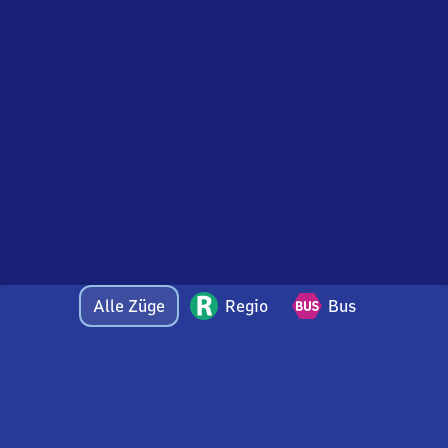
Alle Züge
Regio
Bus
Bei Fragen oder Feedback zu dieser Abfahrtstafel
wenden Sie sich gerne per E-Mail an