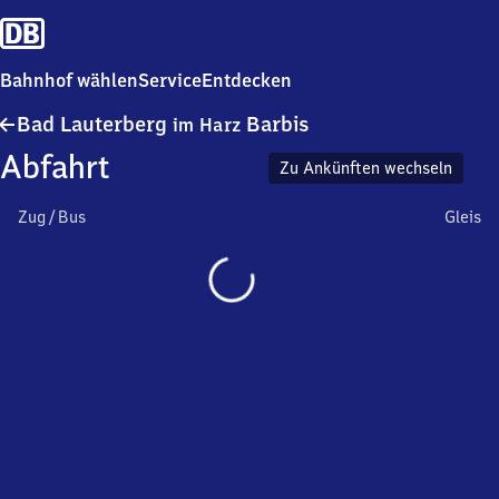
Bahnhof wählen
Service
Entdecken
Ba​
Bad Lauterberg
Barbis
im Harz
d
Abfahrt
Lauterberg
Zu Ankünften wechseln
im Harz
Barbis
Zug / Bus
Gleis
Wird
geladen…