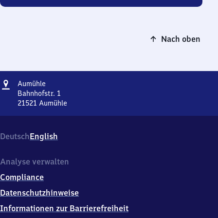
Nach oben
Adresse
Aumühle
Aumühle
Bahnhofstr. 1
21521
Aumühle
Aumühle,
Bahnhofstr.
1,
Deutsch
English
2
1
5
Analyse verwalten
2
Compliance
1
Aumühle
Datenschutzhinweise
Informationen zur Barrierefreiheit