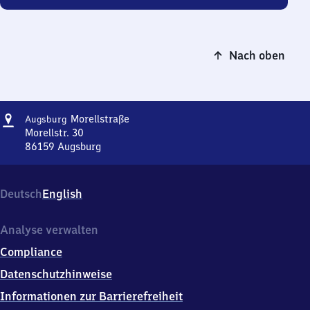
Nach oben
Adresse
Augsburg
Morellstraße
Augsburg
Morellstraße
Morellstr. 30
86159
Augsburg
Augsburg
Morellstraße,
Morellstr.
Deutsch
English
30,
8
6
Analyse verwalten
1
Compliance
5
9
Datenschutzhinweise
Augsburg
Informationen zur Barrierefreiheit