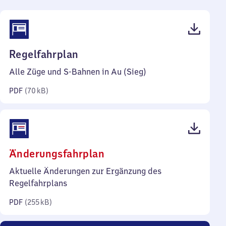
(PDF,
Regelfahrplan
70
Alle Züge und S-Bahnen in Au (Sieg)
Kilobyte)
PDF
(
70 kB
)
(PDF,
Änderungsfahrplan
255
Aktuelle Änderungen zur Ergänzung des
Kilobyte)
Regelfahrplans
PDF
(
255 kB
)