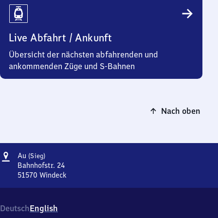
Live Abfahrt / Ankunft
Übersicht der nächsten abfahrenden und
ankommenden Züge und S-Bahnen
Nach oben
Adresse
Au (Sieg)
Au
(Sieg)
Bahnhofstr. 24
51570
Windeck
Au (Sieg),
Bahnhofstr.
24,
Deutsch
English
5