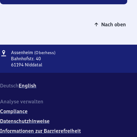
Nach oben
Adresse
Assenheim
Assenheim
(Oberhess)
(Oberhessen)
Bahnhofstr. 40
61194
Niddatal
Assenheim
(Oberhessen),
Bahnhofstr.
Deutsch
English
40,
6
1
Analyse verwalten
1
Compliance
9
4
Datenschutzhinweise
Niddatal
Informationen zur Barrierefreiheit