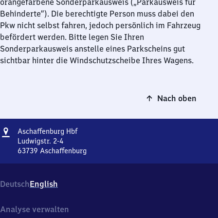
orangefarbene Sonderparkausweis („Parkausweis für
Behinderte“). Die berechtigte Person muss dabei den
Pkw nicht selbst fahren, jedoch persönlich im Fahrzeug
befördert werden. Bitte legen Sie Ihren
Sonderparkausweis anstelle eines Parkscheins gut
sichtbar hinter die Windschutzscheibe Ihres Wagens.
Nach oben
Adresse
Aschaffenburg
Aschaffenburg Hbf
Hauptbahnhof
Ludwigstr. 2-4
63739
Aschaffenburg
Aschaffenburg
Hauptbahnhof,
Ludwigstr.
Deutsch
English
2-
4,
6
Analyse verwalten