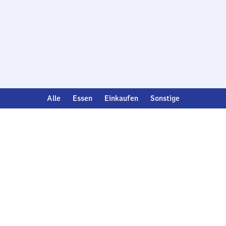
Alle
Essen
Einkaufen
Sonstige
Deutsch
English
Analyse verwalten
Compliance
Datenschutzhinweise
Informationen zur Barrierefreiheit
Impressum