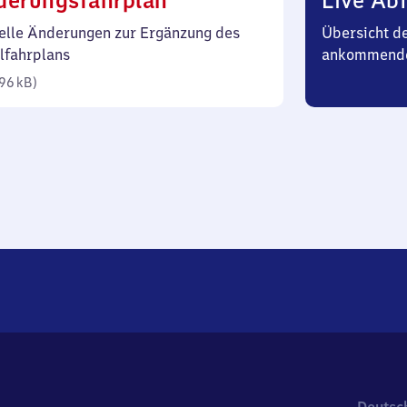
derungsfahrplan
Live Abf
96
elle Änderungen zur Ergänzung des
Übersicht d
Kilobyte)
lfahrplans
ankommend
96 kB
)