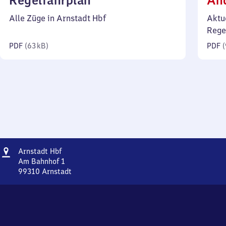
Regelfahrplan
Än
63
Alle Züge in Arnstadt Hbf
Aktu
Kilobyte)
Rege
PDF
(
63 kB
)
PDF
(
Adresse
Arnstadt
Arnstadt Hbf
Hauptbahnhof
Am Bahnhof 1
99310
Arnstadt
Arnstadt
Hauptbahnhof,
Am
Bahnhof
1,