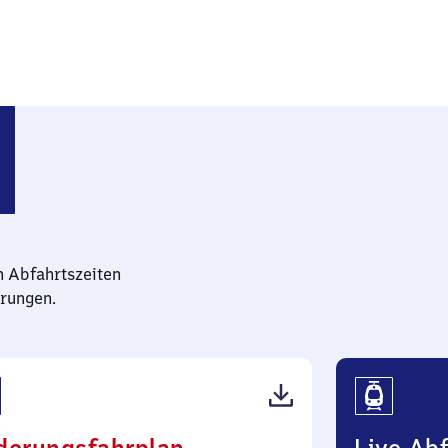
bahnhof
n Abfahrtszeiten
rungen.
(PDF,