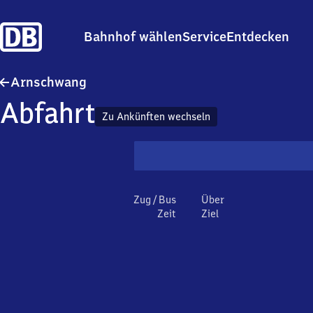
Bahnhof wählen
Service
Entdecken
Arnschwang
Arnschwang
Abfahrt
Zu Ankünften wechseln
Zug / Bus
Über
Zeit
Ziel