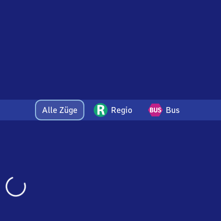
Alle Züge
Regio
Bus
Wird
geladen…