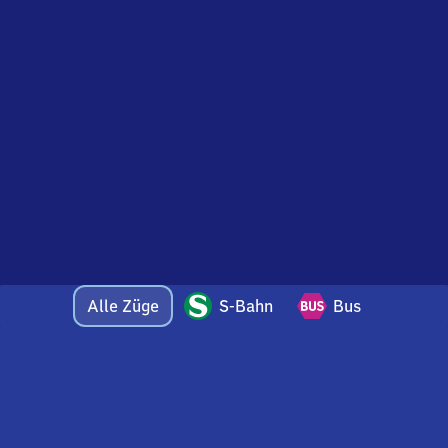
Alle Züge
S-Bahn
Bus
Bei Fragen oder Feedback zu dieser Abfahrtstafel
wenden Sie sich gerne per E-Mail an