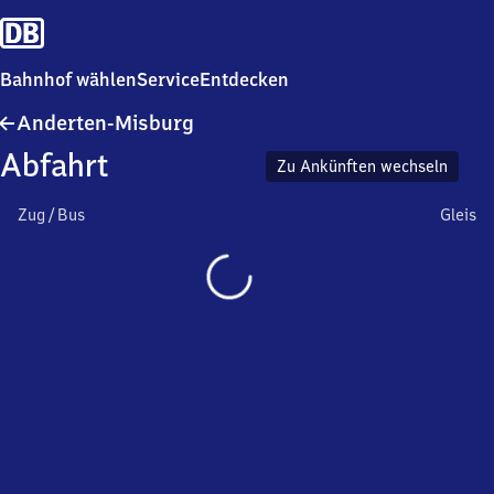
Bahnhof wählen
Service
Entdecken
Anderten-
Anderten-Misburg
Misburg
Abfahrt
Zu Ankünften wechseln
Zug / Bus
Gleis
Wird
geladen…