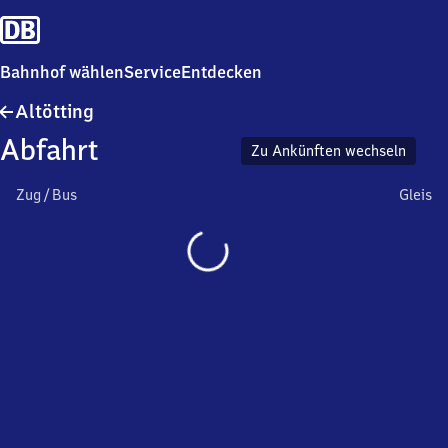
Bahnhof wählen
Service
Entdecken
Altötting
Altötting
Abfahrt
Zu Ankünften wechseln
Zug / Bus
Gleis
Wird
geladen…