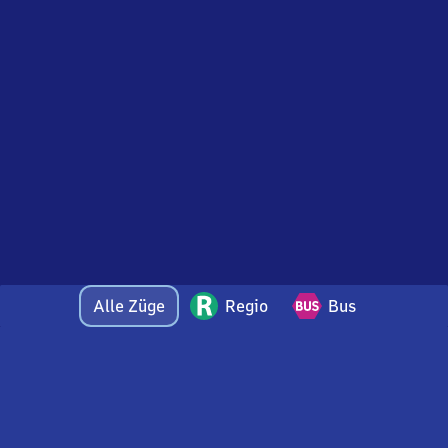
Alle Züge
Regio
Bus
Bei Fragen oder Feedback zu dieser Abfahrtstafel
wenden Sie sich gerne per E-Mail an