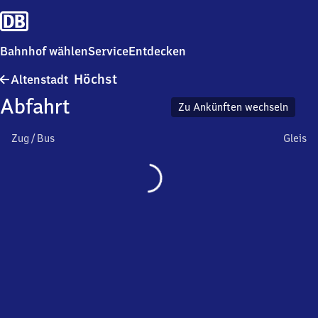
Bahnhof wählen
Service
Entdecken
Altenstadt-
Höchst
Altenstadt
Höchst
Abfahrt
Zu Ankünften wechseln
Zug / Bus
Gleis
Wird
geladen…