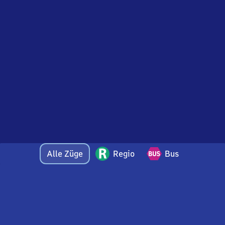
Alle Züge
Regio
Bus
Bei Fragen oder Feedback zu dieser Abfahrtstafel
wenden Sie sich gerne per E-Mail an