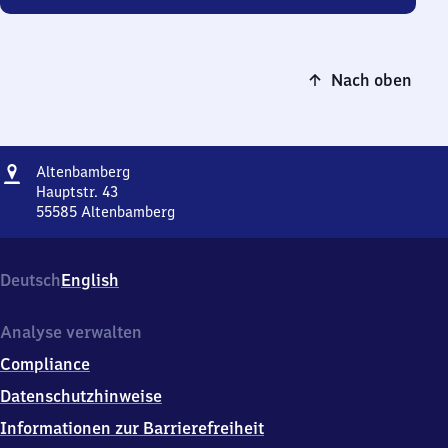
Nach oben
Adresse
Altenbamberg
Altenbamberg
Hauptstr. 43
55585
Altenbamberg
Altenbamberg,
Hauptstr.
43,
Deutsch
English
5
5
5
Analyse verwalten
8
Compliance
5
Altenbamberg
Datenschutzhinweise
Informationen zur Barrierefreiheit