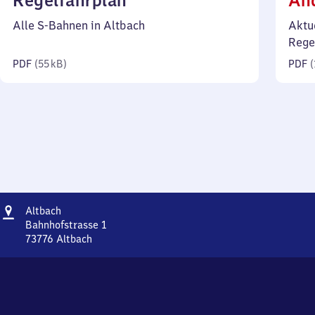
Regelfahrplan
Än
55
Alle S-Bahnen in Altbach
Aktu
Kilobyte)
Rege
PDF
(
55 kB
)
PDF
(
Adresse
Altbach
Altbach
Bahnhofstrasse 1
73776
Altbach
Altbach,
Bahnhofstrasse
1,
7
3