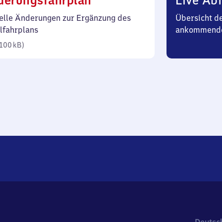
derungsfahrplan
Live Abf
100
elle Änderungen zur Ergänzung des
Übersicht d
Kilobyte)
lfahrplans
ankommende
100 kB
)