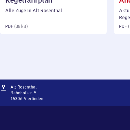
Regelfahrplan
Än
38
Alle Züge in Alt Rosenthal
Aktu
Kilobyte)
Rege
PDF
(
38 kB
)
PDF
(
Adresse
Alt
Alt Rosenthal
Rosenthal
Bahnhofstr. 5
15306
Vierlinden
Alt
Rosenthal,
Bahnhofstr.
5,
1