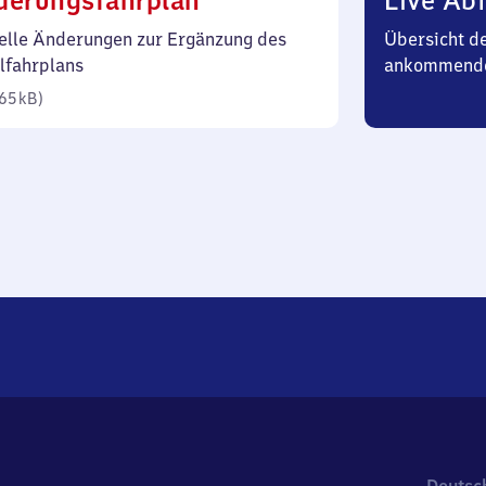
derungsfahrplan
Live Abf
65
elle Änderungen zur Ergänzung des
Übersicht d
Kilobyte)
lfahrplans
ankommend
65 kB
)