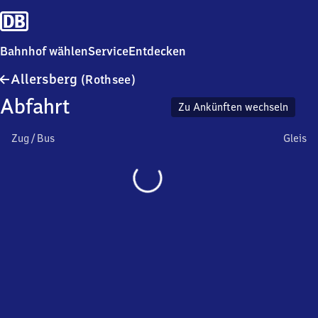
Bahnhof wählen
Service
Entdecken
Allersberg
Allersberg
(Rothsee)
(Rothsee)
Abfahrt
Zu Ankünften wechseln
Zug / Bus
Gleis
Wird
geladen…