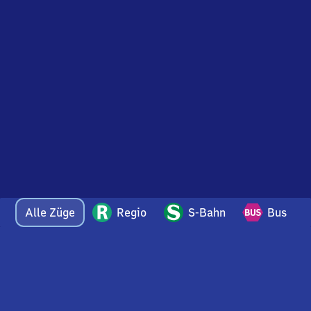
Alle Züge
Regio
S-Bahn
Bus
Bei Fragen oder Feedback zu dieser Abfahrtstafel
wenden Sie sich gerne per E-Mail an