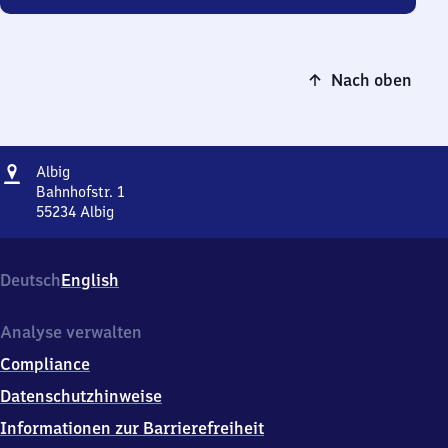
Nach oben
Adresse
Albig
Albig
Bahnhofstr. 1
55234
Albig
Albig,
Bahnhofstr.
1,
Deutsch
English
5
5
2
Analyse verwalten
3
Compliance
4
Albig
Datenschutzhinweise
Informationen zur Barrierefreiheit