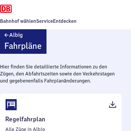
Bahnhof wählen
Service
Entdecken
Albig
Albig
Fahrpläne
Hier finden Sie detaillierte Informationen zu den
Zügen, den Abfahrtszeiten sowie den Verkehrstagen
und gegebenenfalls Fahrplanänderungen.
(PDF,
Regelfahrplan
49
Alle Züge in Albig