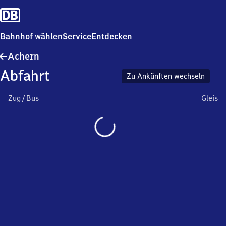
Bahnhof wählen
Service
Entdecken
Achern
Achern
Abfahrt
Zu Ankünften wechseln
Zug / Bus
Gleis
Wird
geladen…