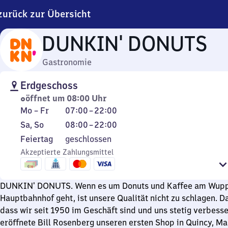
zurück zur Übersicht
DUNKIN' DONUTS
Gastronomie
Erdgeschoss
öffnet um 08:00 Uhr
Montag
Von
Mo
–
Fr
07:00
–
22:00
bis
7
Samstag
Von
Sa
,
So
08:00
–
22:00
Freitag
Uhr
und
8
Feiertag
Feiertag
geschlossen
bis
Sonntag
Uhr
Akzeptierte Zahlungsmittel
22
bis
Uhr
22
Uhr
DUNKIN' DONUTS. Wenn es um Donuts und Kaffee am Wupp
Hauptbahnhof geht, ist unsere Qualität nicht zu schlagen. Da
dass wir seit 1950 im Geschäft sind und uns stetig verbess
eröffnete Bill Rosenberg unseren ersten Shop in Quincy, Ma