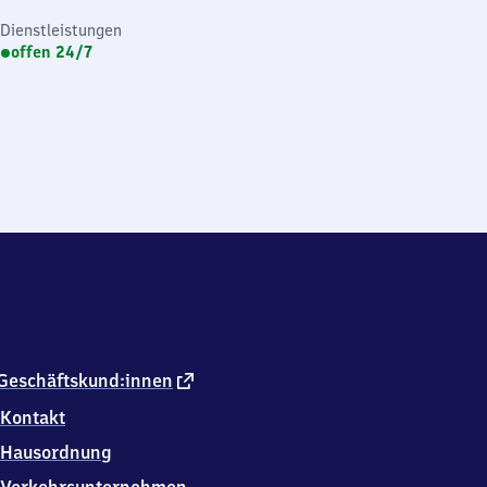
Dienstleistungen
offen 24/7
externer
Geschäftskund:innen
Link
Kontakt
Hausordnung