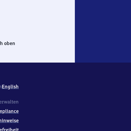
h oben
h
English
erwalten
mpliance
hinweise
efreiheit