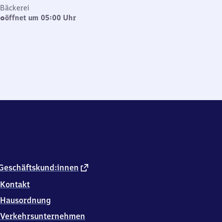
Bäckerei
öffnet um 05:00 Uhr
externer
Geschäftskund:innen
Link
Kontakt
Hausordnung
Verkehrsunternehmen