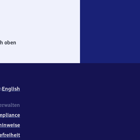
h oben
h
English
erwalten
mpliance
hinweise
efreiheit