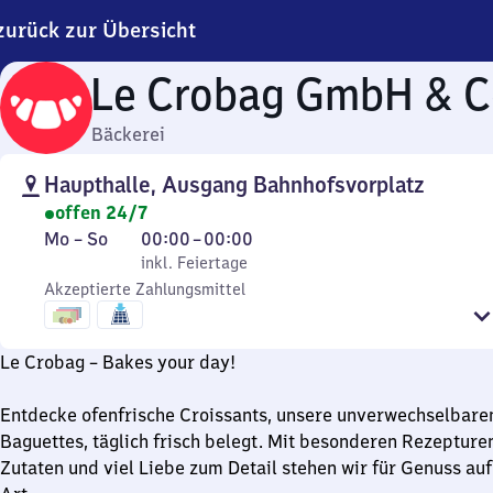
zurück zur Übersicht
Le Crobag GmbH & C
Bäckerei
Haupthalle, Ausgang Bahnhofsvorplatz
offen 24/7
Montag
,
Von
Mo
–
So
00:00
–
00:00
bis
inkl. Feiertage
0
inkl. Feiertage
Sonntag
Akzeptierte Zahlungsmittel
Uhr
bis
0
Le Crobag – Bakes your day!
Uhr
Entdecke ofenfrische Croissants, unsere unverwechselbaren
Baguettes, täglich frisch belegt. Mit besonderen Rezepture
Zutaten und viel Liebe zum Detail stehen wir für Genuss auf