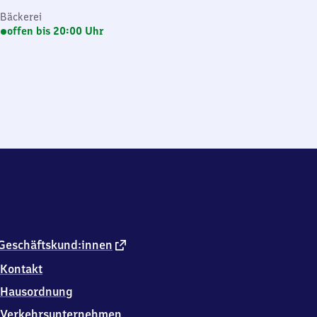
Bäckerei
offen bis 20:00 Uhr
externer
Geschäftskund:innen
Link
Kontakt
Hausordnung
Verkehrsunternehmen