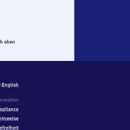
h oben
h
English
erwalten
mpliance
hinweise
efreiheit