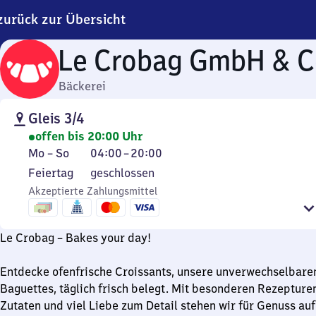
zurück zur Übersicht
Le Crobag GmbH & C
Bäckerei
Gleis 3/4
offen bis 20:00 Uhr
Montag
Von
Mo
–
So
04:00
–
20:00
bis
4
Feiertag
Feiertag
geschlossen
Sonntag
Uhr
Akzeptierte Zahlungsmittel
bis
20
Uhr
Le Crobag – Bakes your day!
Entdecke ofenfrische Croissants, unsere unverwechselbaren
Baguettes, täglich frisch belegt. Mit besonderen Rezepture
Zutaten und viel Liebe zum Detail stehen wir für Genuss auf