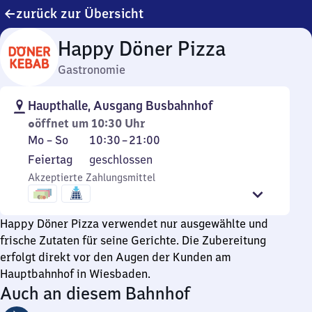
zurück zur Übersicht
Happy Döner Pizza
Gastronomie
Haupthalle, Ausgang Busbahnhof
öffnet um 10:30 Uhr
Montag
Von
Mo
–
So
10:30
–
21:00
bis
10
Feiertag
Feiertag
geschlossen
Sonntag
Uhr
Akzeptierte Zahlungsmittel
30
bis
21
Happy Döner Pizza verwendet nur ausgewählte und
Uhr
frische Zutaten für seine Gerichte. Die Zubereitung
erfolgt direkt vor den Augen der Kunden am
Hauptbahnhof in Wiesbaden.
Auch an diesem Bahnhof