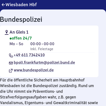
Wiesbaden Hbf
Bundespolizei
An Gleis 1
offen 24/7
Montag
,
Von
Mo
–
So
00:00
–
00:00
bis
inkl. Feiertage
0
inkl. Feiertage
Sonntag
+49 611 7342410
Uhr
bis
bpoli.frankfurtm@polizei.bund.de
0
www.bundespolizei.de
Uhr
Für die öffentliche Sicherheit am Hauptbahnhof
Wiesbaden ist die Bundespolizei zuständig. Rund um
die Uhr nimmt sie Präventions- und
Strafverfolgungsaufgaben wahr, z.B. gegen
Vandalismus, Eigentums- und Gewaltkriminalität sowie