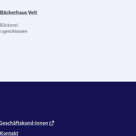
Bäckerhaus Veit
Bäckerei
geschlossen
externer
Geschäftskund:innen
Link
Kontakt