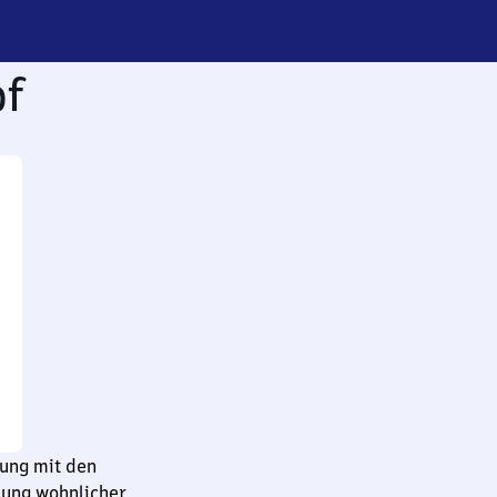
of
ung mit den
bung wohnlicher