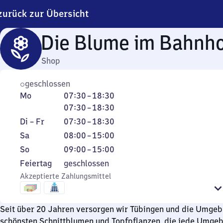
zurück zur Übersicht
Die Blume im Bahnh
Shop
geschlossen
Montag
Von
Von
Mo
07:30
–
18:30
7
7
07:30
–
18:30
Uhr
Uhr
Dienstag
Von
Di
–
Fr
07:30
–
18:30
30
30
bis
7
Samstag
Von
Sa
08:00
–
15:00
bis
bis
Freitag
Uhr
8
Sonntag
Von
So
09:00
–
15:00
18
18
30
Uhr
9
Feiertag
Feiertag
geschlossen
Uhr
Uhr
bis
bis
Uhr
Akzeptierte Zahlungsmittel
30
30
18
15
bis
Uhr
Uhr
15
30
Uhr
Seit über 20 Jahren versorgen wir Tübingen und die Umgeb
schönsten Schnittblumen und Topfpflanzen, die jede Umge