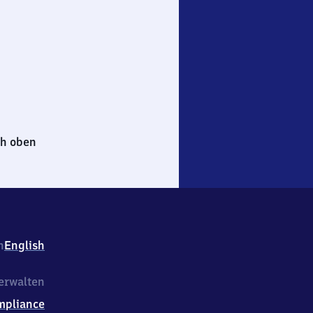
h oben
h
English
erwalten
mpliance