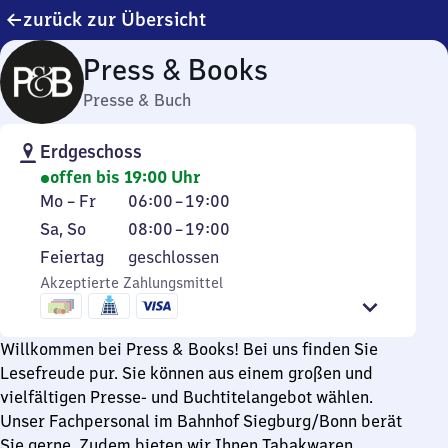
zurück zur Übersicht
Press & Books
Presse & Buch
Erdgeschoss
offen bis 19:00 Uhr
Montag
Von
Mo
–
Fr
06:00
–
19:00
bis
6
Samstag
Von
Sa
,
So
08:00
–
19:00
Freitag
Uhr
und
8
Feiertag
Feiertag
geschlossen
bis
Sonntag
Uhr
Akzeptierte Zahlungsmittel
19
bis
Uhr
19
Uhr
Willkommen bei Press & Books! Bei uns finden Sie
Lesefreude pur. Sie können aus einem großen und
vielfältigen Presse- und Buchtitelangebot wählen.
Unser Fachpersonal im Bahnhof Siegburg/Bonn berät
Sie gerne. Zudem bieten wir Ihnen Tabakwaren,