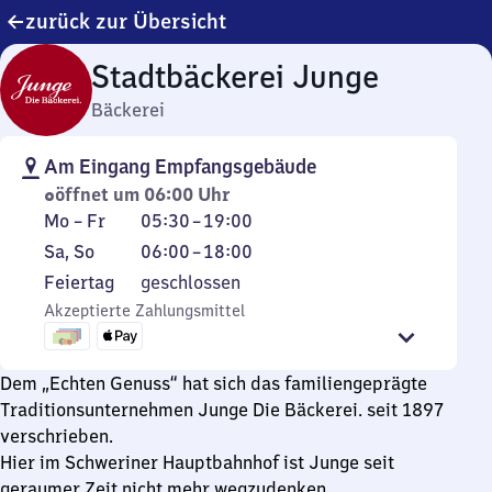
zurück zur Übersicht
Stadtbäckerei Junge
Bäckerei
Am Eingang Empfangsgebäude
öffnet um 06:00 Uhr
Montag
Von
Mo
–
Fr
05:30
–
19:00
bis
5
Samstag
Von
Sa
,
So
06:00
–
18:00
Freitag
Uhr
und
6
Feiertag
Feiertag
geschlossen
30
Sonntag
Uhr
Akzeptierte Zahlungsmittel
bis
bis
19
18
Uhr
Uhr
Dem „Echten Genuss“ hat sich das familiengeprägte
Traditionsunternehmen Junge Die Bäckerei. seit 1897
verschrieben.
Hier im Schweriner Hauptbahnhof ist Junge seit
geraumer Zeit nicht mehr wegzudenken.