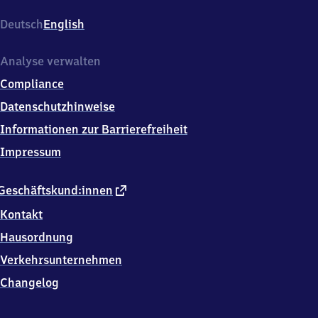
Deutsch
English
Analyse verwalten
Compliance
Datenschutzhinweise
Informationen zur Barrierefreiheit
Impressum
externer
Geschäftskund:innen
Link
Kontakt
Hausordnung
Verkehrsunternehmen
Changelog