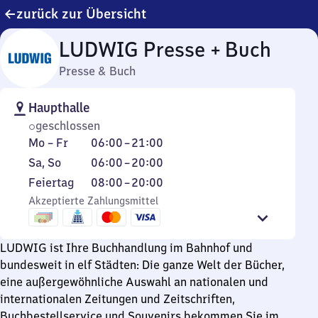
zurück zur Übersicht
LUDWIG Presse + Buch
Presse & Buch
Haupthalle
geschlossen
Montag
Von
Mo
–
Fr
06:00
–
21:00
bis
6
Samstag
Von
Sa
,
So
06:00
–
20:00
Freitag
Uhr
und
6
Feiertag
Von
Feiertag
08:00
–
20:00
bis
Sonntag
Uhr
8
Akzeptierte Zahlungsmittel
21
bis
Uhr
Uhr
20
bis
Uhr
LUDWIG ist Ihre Buchhandlung im Bahnhof und
20
bundesweit in elf Städten: Die ganze Welt der Bücher,
Uhr
eine außergewöhnliche Auswahl an nationalen und
internationalen Zeitungen und Zeitschriften,
Buchbestellservice und Souvenirs bekommen Sie im