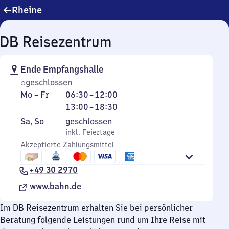
Rheine
DB Reisezentrum
Ende Empfangshalle
geschlossen
Montag
Von
Von
Mo
–
Fr
06:30
–
12:00
bis
6
13
13:00
–
18:30
Freitag
Uhr
Uhr
Samstag
,
Sa
,
So
geschlossen
30
bis
und
inkl. Feiertage
inkl. Feiertage
bis
18
Sonntag
Akzeptierte Zahlungsmittel
12
Uhr
Uhr
30
+49 30 2970
www.bahn.de
Im DB Reisezentrum erhalten Sie bei persönlicher
Beratung folgende Leistungen rund um Ihre Reise mit