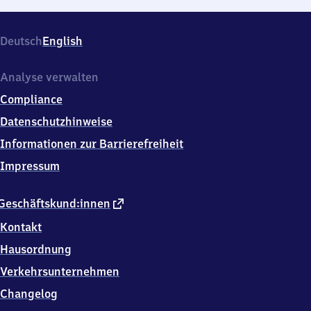
Deutsch
English
Analyse verwalten
Compliance
Datenschutzhinweise
Informationen zur Barrierefreiheit
Impressum
externer
Geschäftskund:innen
Link
Kontakt
Hausordnung
Verkehrsunternehmen
Changelog