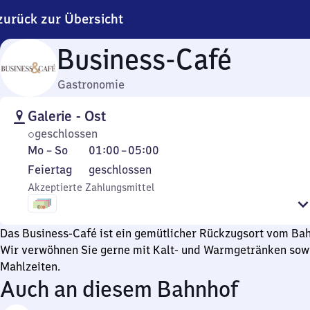
zurück zur Übersicht
Business-Café
Gastronomie
Galerie - Ost
geschlossen
Montag
Von
Mo
–
So
01:00
–
05:00
bis
1
Feiertag
Feiertag
geschlossen
Sonntag
Uhr
Akzeptierte Zahlungsmittel
bis
5
Uhr
Das Business-Café ist ein gemütlicher Rückzugsort vom Bah
Wir verwöhnen Sie gerne mit Kalt- und Warmgetränken sowi
Mahlzeiten.
Auch an diesem Bahnhof