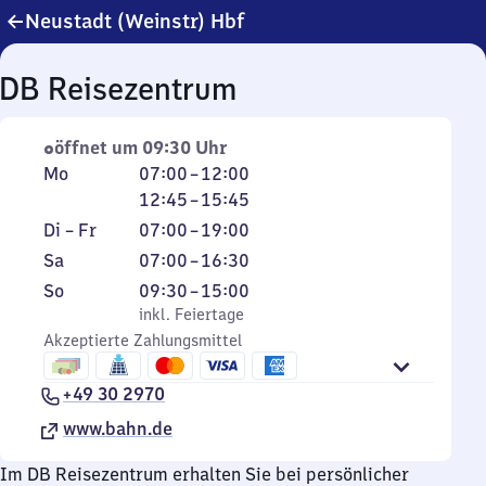
Neustadt (Weinstr) Hbf
DB Reisezentrum
öffnet um 09:30 Uhr
Montag
Von
Von
Mo
07:00
–
12:00
7
12
12:45
–
15:45
Uhr
Uhr
Dienstag
Von
Di
–
Fr
07:00
–
19:00
bis
45
bis
7
Samstag
Von
Sa
07:00
–
16:30
12
bis
Freitag
Uhr
7
Sonntag
,
Von
So
09:30
–
15:00
Uhr
15
bis
Uhr
inkl. Feiertage
9
inkl. Feiertage
Uhr
19
bis
Akzeptierte Zahlungsmittel
Uhr
45
Uhr
16
30
Uhr
+49 30 2970
bis
30
15
www.bahn.de
Uhr
Im DB Reisezentrum erhalten Sie bei persönlicher