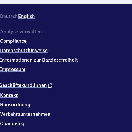
Deutsch
English
Analyse verwalten
Compliance
Datenschutzhinweise
Informationen zur Barrierefreiheit
Impressum
externer
Geschäftskund:innen
Link
Kontakt
Hausordnung
Verkehrsunternehmen
Changelog