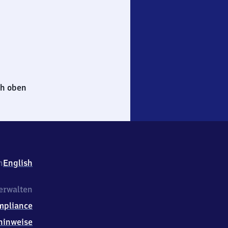
h oben
h
English
erwalten
mpliance
hinweise