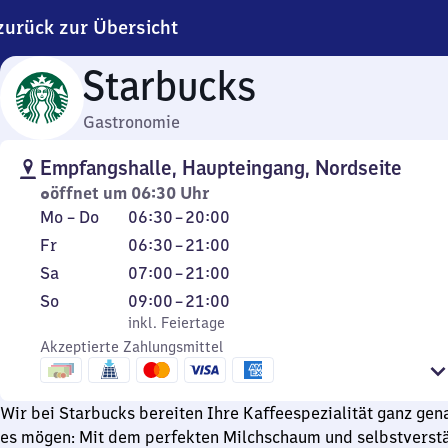
zurück zur Übersicht
Starbucks
Gastronomie
Empfangshalle, Haupteingang, Nordseite
öffnet um 06:30 Uhr
Montag
Von
Mo
–
Do
06:30
–
20:00
bis
6
Freitag
Von
Fr
06:30
–
21:00
Donnerstag
Uhr
6
Samstag
Von
Sa
07:00
–
21:00
30
Uhr
7
Sonntag
,
Von
So
09:00
–
21:00
bis
30
Uhr
inkl. Feiertage
9
inkl. Feiertage
20
bis
bis
Akzeptierte Zahlungsmittel
Uhr
Uhr
21
21
bis
Uhr
Uhr
21
Wir bei Starbucks bereiten Ihre Kaffeespezialität ganz gena
Uhr
es mögen: Mit dem perfekten Milchschaum und selbstverst