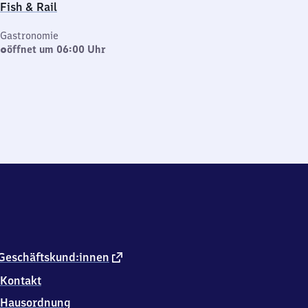
Fish & Rail
Gastronomie
öffnet um 06:00 Uhr
externer
Geschäftskund:innen
Link
Kontakt
Hausordnung