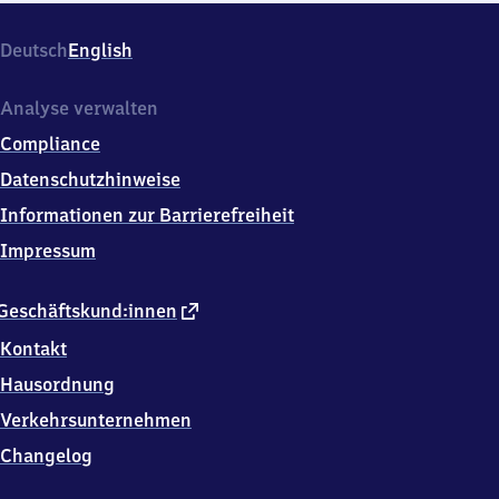
Deutsch
English
Analyse verwalten
Compliance
Datenschutzhinweise
Informationen zur Barrierefreiheit
Impressum
externer
Geschäftskund:innen
Link
Kontakt
Hausordnung
Verkehrsunternehmen
Changelog