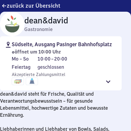
zurück zur Übersicht
dean&david
Gastronomie
Südseite, Ausgang Pasinger Bahnhofsplatz
öffnet um 10:00 Uhr
Montag
Von
Mo
–
So
10:00
–
20:00
bis
10
Feiertag
Feiertag
geschlossen
Sonntag
Uhr
Akzeptierte Zahlungsmittel
bis
20
Uhr
dean&david steht für Frische, Qualität und
Verantwortungsbewusstsein – für gesunde
Lebensmittel, hochwertige Zutaten und bewusste
Ernährung.
Liebhaberinnen und Liebhaber von Bowls, Salads,