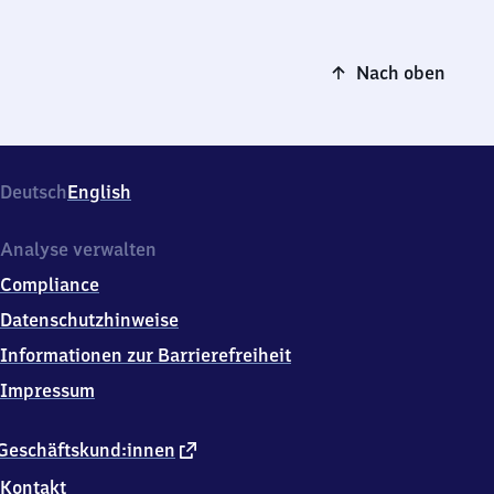
Nach oben
Deutsch
English
Analyse verwalten
Compliance
Datenschutzhinweise
Informationen zur Barrierefreiheit
Impressum
externer
Geschäftskund:innen
Link
Kontakt