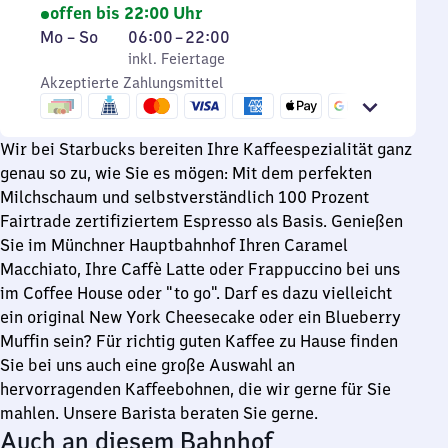
offen bis 22:00 Uhr
Montag
,
Von
Mo
–
So
06:00
–
22:00
bis
inkl. Feiertage
6
inkl. Feiertage
Sonntag
Akzeptierte Zahlungsmittel
Uhr
bis
22
Wir bei Starbucks bereiten Ihre Kaffeespezialität ganz
Uhr
genau so zu, wie Sie es mögen: Mit dem perfekten
Milchschaum und selbstverständlich 100 Prozent
Fairtrade zertifiziertem Espresso als Basis. Genießen
Sie im Münchner Hauptbahnhof Ihren Caramel
Macchiato, Ihre Caffè Latte oder Frappuccino bei uns
im Coffee House oder "to go". Darf es dazu vielleicht
ein original New York Cheesecake oder ein Blueberry
Muffin sein? Für richtig guten Kaffee zu Hause finden
Sie bei uns auch eine große Auswahl an
hervorragenden Kaffeebohnen, die wir gerne für Sie
mahlen. Unsere Barista beraten Sie gerne.
Auch an diesem Bahnhof