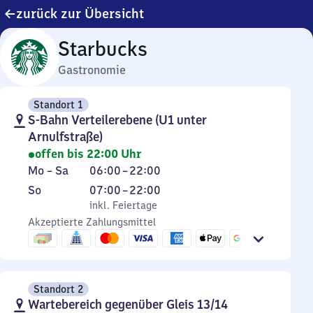
zurück zur Übersicht
Starbucks
Gastronomie
Standort 1
S-Bahn Verteilerebene (U1 unter
Arnulfstraße)
offen bis 22:00 Uhr
Montag
Von
Mo
–
Sa
06:00
–
22:00
bis
6
Sonntag
,
Von
So
07:00
–
22:00
Samstag
Uhr
inkl. Feiertage
7
inkl. Feiertage
bis
Akzeptierte Zahlungsmittel
Uhr
22
bis
Uhr
22
Uhr
Standort 2
Wartebereich gegenüber Gleis 13/14