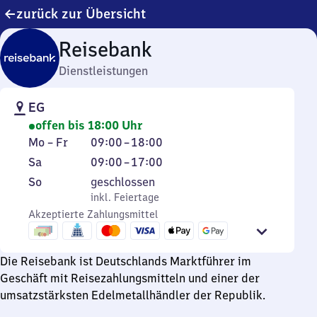
zurück zur Übersicht
Reisebank
Dienstleistungen
EG
offen bis 18:00 Uhr
Montag
Von
Mo
–
Fr
09:00
–
18:00
bis
9
Samstag
Von
Sa
09:00
–
17:00
Freitag
Uhr
9
Sonntag
,
So
geschlossen
bis
Uhr
inkl. Feiertage
inkl. Feiertage
18
bis
Akzeptierte Zahlungsmittel
Uhr
17
Uhr
Die Reisebank ist Deutschlands Marktführer im
Geschäft mit Reisezahlungsmitteln und einer der
umsatzstärksten Edelmetallhändler der Republik.