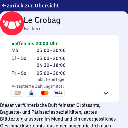
zurück zur Übersicht
Le Crobag
Bäckerei
offen bis 20:00 Uhr
Montag
Von
Mo
05:00
–
20:00
5
Dienstag
Von
Von
Di
–
Do
05:00
–
20:00
Uhr
bis
5
4
04:30
–
18:00
bis
Donnerstag
Uhr
Uhr
Freitag
,
Von
Fr
–
So
05:00
–
20:00
20
bis
30
bis
inkl. Feiertage
5
inkl. Feiertage
Uhr
20
bis
Sonntag
Akzeptierte Zahlungsmittel
Uhr
Uhr
18
bis
Uhr
20
Dieser verführerische Duft feinster Croissants,
Uhr
Baguette- und Pâtisseriespezialitäten, zartes
Blätterteigknuspern im Mund und ein unvergessliches
Geschmackserlebnis, das einen augenblicklich nach