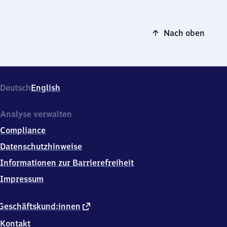
Nach oben
Deutsch
English
Analyse verwalten
Compliance
Datenschutzhinweise
Informationen zur Barrierefreiheit
Impressum
externer
Geschäftskund:innen
Link
Kontakt