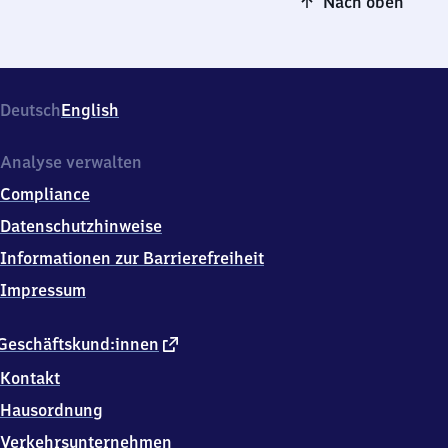
Nach oben
Deutsch
English
Analyse verwalten
Compliance
Datenschutzhinweise
Informationen zur Barrierefreiheit
Impressum
externer
Geschäftskund:innen
Link
Kontakt
Hausordnung
Verkehrsunternehmen