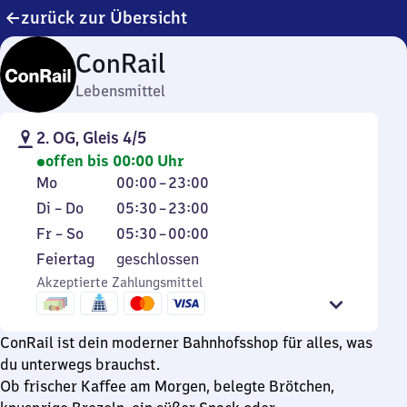
zurück zur Übersicht
ConRail
Lebensmittel
2. OG, Gleis 4/5
offen bis 00:00 Uhr
Montag
Von
Mo
00:00
–
23:00
0
Dienstag
Von
Di
–
Do
05:30
–
23:00
Uhr
bis
5
Freitag
Von
Fr
–
So
05:30
–
00:00
bis
Donnerstag
Uhr
bis
5
Feiertag
Feiertag
geschlossen
23
30
Sonntag
Uhr
Akzeptierte Zahlungsmittel
Uhr
bis
30
23
bis
Uhr
0
ConRail ist dein moderner Bahnhofsshop für alles, was
Uhr
du unterwegs brauchst.
Ob frischer Kaffee am Morgen, belegte Brötchen,