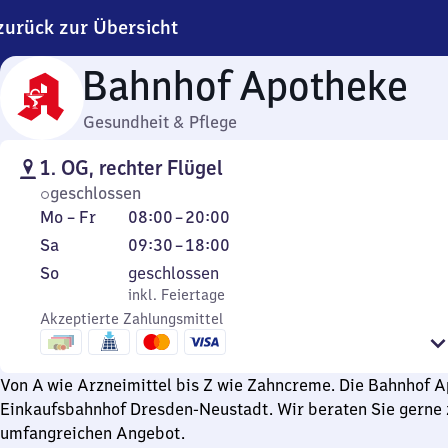
zurück zur Übersicht
Bahnhof Apotheke
Gesundheit & Pflege
1. OG, rechter Flügel
geschlossen
Montag
Von
Mo
–
Fr
08:00
–
20:00
bis
8
Samstag
Von
Sa
09:30
–
18:00
Freitag
Uhr
9
Sonntag
,
So
geschlossen
bis
Uhr
inkl. Feiertage
inkl. Feiertage
20
30
Akzeptierte Zahlungsmittel
Uhr
bis
18
Von A wie Arzneimittel bis Z wie Zahncreme. Die Bahnhof 
Uhr
Einkaufsbahnhof Dresden-Neustadt. Wir beraten Sie gerne
umfangreichen Angebot.