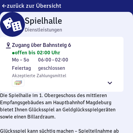
zurück zur Übersicht
Spielhalle
Dienstleistungen
Zugang über Bahnsteig 6
offen bis 02:00 Uhr
Montag
Von
Mo
–
So
06:00
–
02:00
bis
6
Feiertag
Feiertag
geschlossen
Sonntag
Uhr
Akzeptierte Zahlungsmittel
bis
2
Uhr
Die Spielhalle im 1. Obergeschoss des mittleren
Empfangsgebäudes am Hauptbahnhof Magdeburg
bietet Ihnen Glücksspiel an Geldglücksspielgeräten
sowie einen Billardraum.
Glücksspiel kann süchtig machen – Spielteilnahme ab