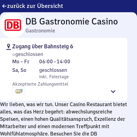
zurück zur Übersicht
DB Gastronomie Casino
Gastronomie
Zugang über Bahnsteig 6
geschlossen
Montag
Von
Mo
–
Fr
06:00
–
14:00
bis
6
Samstag
,
Sa
,
So
geschlossen
Freitag
Uhr
und
inkl. Feiertage
inkl. Feiertage
bis
Sonntag
Akzeptierte Zahlungsmittel
14
Uhr
Wir lieben, was wir tun. Unser Casino Restaurant bietet
alles, was das Herz begehrt: abwechslungsreiche
Speisen, einen hohen Qualitätsanspruch, Exzellenz der
Mitarbeiter und einen modernen Treffpunkt mit
Wohlfühlatmosphäre. Besuchen Sie die DB