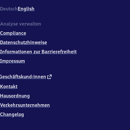
Deutsch
English
Analyse verwalten
Compliance
Datenschutzhinweise
Informationen zur Barrierefreiheit
Impressum
externer
Geschäftskund:innen
Link
Kontakt
Hausordnung
Verkehrsunternehmen
Changelog