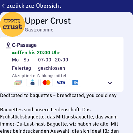
zurück zur Übersicht
Upper Crust
Gastronomie
C-Passage
offen bis 20:00 Uhr
Montag
Von
Mo
–
So
07:00
–
20:00
bis
7
Feiertag
Feiertag
geschlossen
Sonntag
Uhr
Akzeptierte Zahlungsmittel
bis
20
Uhr
Dedicated to baguettes – breadicated, you could say.
Baguettes sind unsere Leidenschaft. Das
Frühstücksbaguette, das Mittagsbaguette, das wann-
immer-Du-Lust-hast-Baguette, wir haben sie alle. Mit
einer beindruckenden Auswahl, die sich ideal für den