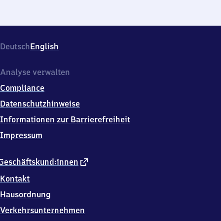
Deutsch
English
Analyse verwalten
Compliance
Datenschutzhinweise
Informationen zur Barrierefreiheit
Impressum
externer
Geschäftskund:innen
Link
Kontakt
Hausordnung
Verkehrsunternehmen