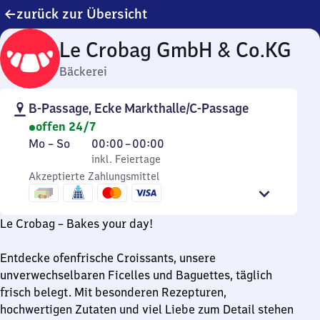
zurück zur Übersicht
Le Crobag GmbH & Co.KG
Bäckerei
B-Passage, Ecke Markthalle/C-Passage
offen 24/7
Montag
,
Von
Mo
–
So
00:00
–
00:00
bis
inkl. Feiertage
0
inkl. Feiertage
Sonntag
Akzeptierte Zahlungsmittel
Uhr
bis
0
Le Crobag – Bakes your day!
Uhr
Entdecke ofenfrische Croissants, unsere
unverwechselbaren Ficelles und Baguettes, täglich
frisch belegt. Mit besonderen Rezepturen,
hochwertigen Zutaten und viel Liebe zum Detail stehen